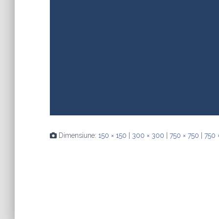
Dimensiune:
150 × 150
|
300 × 300
|
750 × 750
|
750 