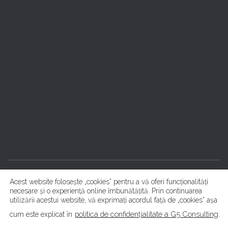
Acest website folosește „cookies” pentru a vă oferi funcționalități
DESPRE NOI
SERVICII
BLOG
CONTACT
necesare și o experiență online îmbunătățită. Prin continuarea
utilizării acestui website, vă exprimați acordul față de „cookies” așa
ROMÂNĂ
politica de confidențialitate a G5 Consulting
.
cum este explicat în