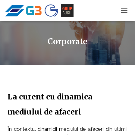
C
O
M
U
T
Corporate
Ă
N
A
V
I
G
A
R
E
La curent cu dinamica
A
mediului de afaceri
În contextul dinamicii mediului de afaceri din ultimii