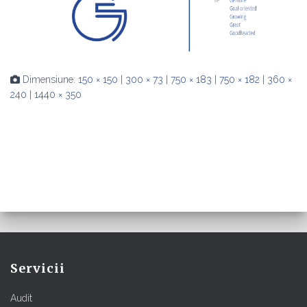
Dimensiune:
150 × 150
|
300 × 73
|
750 × 183
|
750 × 182
|
360 ×
240
|
1440 × 350
Servicii
Audit