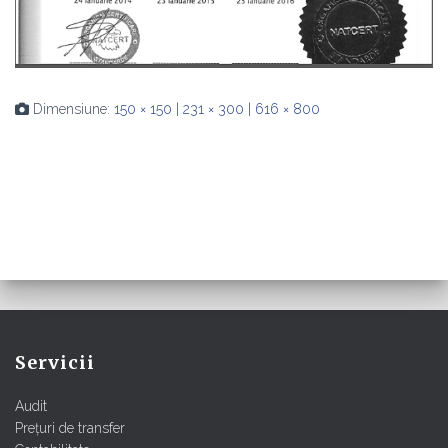
Dimensiune:
150 × 150
|
231 × 300
|
616 × 800
Servicii
Audit
Prețuri de transfer